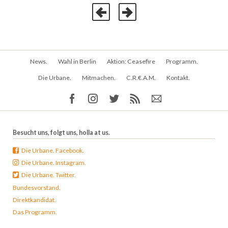
Navigation
News.
Wahl in Berlin
Aktion: Ceasefire
Programm.
überspringen
Die Urbane.
Mitmachen.
C.R.€.A.M.
Kontakt.
Besucht uns, folgt uns, holla at us.
Die Urbane. Facebook.
Die Urbane. Instagram.
Die Urbane. Twitter.
Bundesvorstand.
Direktkandidat.
Das Programm.