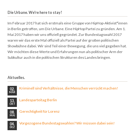
Die Urbane. We're here to stay!
Im Februar 2017 hat sich erstmals eine Gruppe von HipHop-Aktivist*innen
in Berlin getroffen, um Die Urbane. Eine HipHop Partei zu gründen. Am 1.
Mai 2017 haben wir uns offiziell gegründet. Zur Bundestagswahl 2017
waren wir das erste Mal offiziell als Partei auf der großen politischen
Showbühne dabei. Wir sind Teil einer Bewegung, die uns viel gegeben hat.
Wir möchten diese Werte und Erfahrungen nun als politischer Arm der
Subkultur auch in die politischen Strukturen des Landes bringen.
Aktuelles.
Kriminell sind Verhältnisse, die Menschen verrückt machen!
02.
MÄR
Landesparteitag Berlin
13.
OKT
Gerechtigkeit für Lorenz
08.
MAI
Vorgezogene Bundestagswahlen? Wir müssen dabei sein!
04.
DEZ