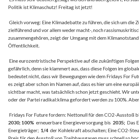
Arbeit | Freizeit
Politik ist Klimaschutz! Freitag ist jetzt!
Forschung | Wissenschaft | 
Gleich vorweg: Eine Klimadebatte zu führen, die sich um die Zu
Medien
zielführend und vor allem weder macht-, noch rassismuskriti
Körper & Seele
zusammengehören, zeigt der Umgang mit dem Klimanotstand i
Substanzen, Rausch & Sucht
Öffentlichkeit.
Maximaler Wohlstand und Ste
Eine eurozentristische Perspektive auf die zukünftigen Folge
Globale ökonomische Gerecht
gefährlich, denn sie klammert aus, dass diese Folgen im global
Gestaltung des öffentlichen
bedeutet nicht, dass wir Bewegungen wie dem Fridays For Fu
Utopie: Love Peace Unity & 
es zeigt aber schon im Namen auf, dass es hier um eine europäi
sichtbar macht, was tatsächlich schon jetzt geschieht. Wir u
oder der Partei radikal:klima gefordert werden zu 100%. Aber 
Fridays For Future fordern: Nettonull für den CO2-Ausstoß b
2030; 100%
erneuerbare Energieversorgung bis
2035;
Das E
Energieträger;
1/4
der Kohlekraft abschalten; Eine CO2-Steu
Preis für den Ausstoß von Treibhausgasen muss schnell so hoc