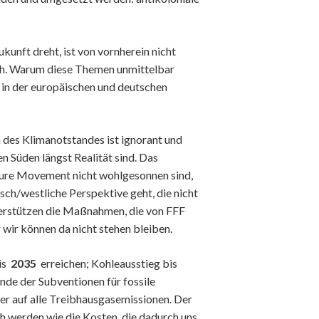
Technologie
kunft dreht, ist von vornherein nicht
sch. Warum diese Themen unmittelbar
n der europäischen und deutschen
uergerechtigkeit
n des Klimanotstandes ist ignorant und
igkeit
en Süden längst Realität sind. Das
 Raums
ture Movement nicht wohlgesonnen sind,
Having Fun
sch/westliche Perspektive geht, die nicht
nterstützen die Maßnahmen, die von FFF
wir können da nicht stehen bleiben.
is
2035
erreichen; Kohleausstieg bis
nde der Subventionen für fossile
er auf alle Treibhausgasemissionen. Der
h werden wie die Kosten, die dadurch uns