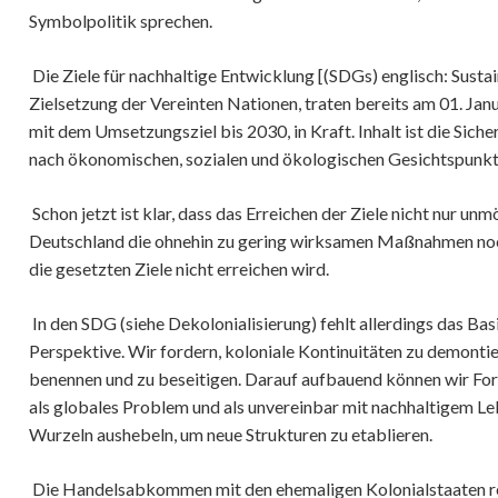
Symbolpolitik sprechen.
Die Ziele für nachhaltige Entwicklung [(SDGs) englisch: Sust
Zielsetzung der Vereinten Nationen, traten bereits am 01. Janu
mit dem Umsetzungsziel bis 2030, in Kraft. Inhalt ist die Sich
nach ökonomischen, sozialen und ökologischen Gesichtspunkt
Schon jetzt ist klar, dass das Erreichen der Ziele nicht nur un
Deutschland die ohnehin zu gering wirksamen Maßnahmen noc
die gesetzten Ziele nicht erreichen wird.
In den SDG (siehe Dekolonialisierung) fehlt allerdings das Basi
Perspektive. Wir fordern, koloniale Kontinuitäten zu demontie
benennen und zu beseitigen. Darauf aufbauend können wir For
als globales Problem und als unvereinbar mit nachhaltigem Le
Wurzeln aushebeln, um neue Strukturen zu etablieren.
Die Handelsabkommen mit den ehemaligen Kolonialstaaten reic