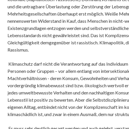
und die untragbare Überlastung oder Zerstörung der Lebensgr
Abrüstung
Mehrheitsgesellschaften überhaupt erst möglich. Weiße Meh
nennenswerten Widerstand in Kauf, dass Menschen in nicht-w
Digitalisierung
Existenzgrundlagen entzogen werden und selbstverständliche
Demokratie | soziale Ordnung
Lebensstandards nicht gewährleistet sind. Das ist Komplizensc
Universelles Grundeinkommen 
Gleichgültigkeit demgegenüber ist rassistisch. Klimapolitik, di
Rente
Rassismus.
Solidargemeinschaft & Comm
Klimaschutz darf nicht die Verantwortung auf das Individuu
Partizipation | Gleichstellung
Personen oder Gruppen – vor allem entlang von intersektionale
Verkehr & Öffentlicher Raum
Machtverhältnissen - deren Konsum, Gewohnheiten und Verhalt
vordergründig klimabewusst sind bzw. ökologisch wertvoll er
Wohnen | Leben | Versorgun
jedes umweltbewusste Verhalten und den nachhaltigen Konsum
Bildung & Bildungsgerechtigk
Lebensstil ist positiv zu bewerten. Aber die Selbstdisziplinie
Kultur im Kontext Bildung
eigenen Alltag, entbindet nicht von der Komplizenschaft im ko
Kultur, Kunst und Politik
klimaschädlich ist, und zwar in einem Ausmaß, dem nur struktu
Kinder & Jugendliche | Leben
Es muss sehr deutlich gesagt werden und auch gelehrt, verst