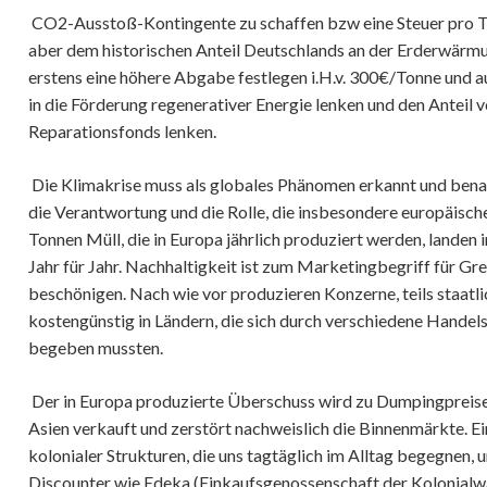
CO2-Ausstoß-Kontingente zu schaffen bzw eine Steuer pro To
aber dem historischen Anteil Deutschlands an der Erderwärm
erstens eine höhere Abgabe festlegen i.H.v. 300€/Tonne und 
in die Förderung regenerativer Energie lenken und den Anteil 
Reparationsfonds lenken.
Die Klimakrise muss als globales Phänomen erkannt und bena
die Verantwortung und die Rolle, die insbesondere europäisch
Tonnen Müll, die in Europa jährlich produziert werden, landen 
Jahr für Jahr. Nachhaltigkeit ist zum Marketingbegriff für G
beschönigen. Nach wie vor produzieren Konzerne, teils staatli
kostengünstig in Ländern, die sich durch verschiedene Hand
begeben mussten.
Der in Europa produzierte Überschuss wird zu Dumpingpreise
Asien verkauft und zerstört nachweislich die Binnenmärkte. Ei
kolonialer Strukturen, die uns tagtäglich im Alltag begegnen, 
Discounter wie Edeka (Einkaufsgenossenschaft der Kolonialw