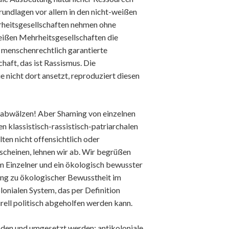
undlagen vor allem in den nicht-weißen
rheitsgesellschaften nehmen ohne
eißen Mehrheitsgesellschaften die
 menschenrechtlich garantierte
 | Gewaltenteilung | Wahlen
haft, das ist Rassismus. Die
| Verteilung | Arbeit
e nicht dort ansetzt, reproduziert diesen
unity
m abwälzen! Aber Shaming von einzelnen
 | Antirassismus | Antidiskriminierung
n klassistisch-rassistisch-patriarchalen
en nicht offensichtlich oder
scheinen, lehnen wir ab. Wir begrüßen
g
 Einzelner und ein ökologisch bewusster
eit
rung zu ökologischer Bewusstheit im
lonialen System, das per Definition
rell politisch abgeholfen werden kann.
 mit Kindern und Jugendlichen
anden und umgesetzt werden: antikoloniale