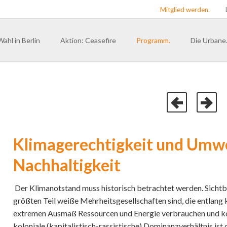
Mitglied werden.
Wahl in Berlin
Aktion: Ceasefire
Programm.
Die Urbane
Präambel
Bundesvors
Menschenbild
Landesverb
du. Berlin
Rooted in Hip Hop – Veranker
du. Bayern
Erinnerungskultur & Visionen
du. Hambu
Systeme überwinden
Klimagerechtigkeit und Umwe
du. Nordrh
Dekolonialisierung
Nachhaltigkeit
du. Sachs
Barrierefreiheit
Landesver
FLINTA*
Der Klimanotstand muss historisch betrachtet werden. Sicht
LGBTQIA+
größten Teil weiße Mehrheitsgesellschaften sind, die entlang 
extremen Ausmaß Ressourcen und Energie verbrauchen und ko
Bewegungsfreiheit
koloniale (kapitalistisch-rassistische) Dominanzverhältnis is