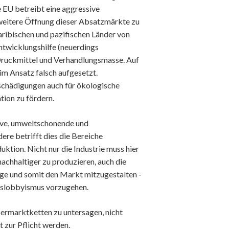
ie EU betreibt eine aggressive
 weitere Öffnung dieser Absatzmärkte zu
aribischen und pazifischen Länder von
twicklungshilfe (neuerdings
Druckmittel und Verhandlungsmasse. Auf
im Ansatz falsch aufgesetzt.
tschädigungen auch für ökologische
tion zu fördern.
tive, umweltschonende und
re betrifft dies die Bereiche
tion. Nicht nur die Industrie muss hier
achhaltiger zu produzieren, auch die
age und somit den Markt mitzugestalten -
ftslobbyismus vorzugehen.
ermarktketten zu untersagen, nicht
 zur Pflicht werden.