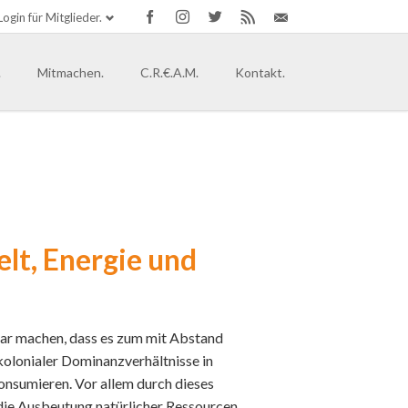
Login für Mitglieder.
Navigation
überspringen
.
Mitmachen.
C.R.€.A.M.
Kontakt.
tand.
ände.
t in der Hip Hop Kultur
 [globale solidarische Community]
rg
lt, Energie und
ein-Westfalen.
en-Anhalt
band gründen.
bar machen, dass es zum mit Abstand
kolonialer Dominanzverhältnisse in
nsumieren. Vor allem durch dieses
t die Ausbeutung natürlicher Ressourcen