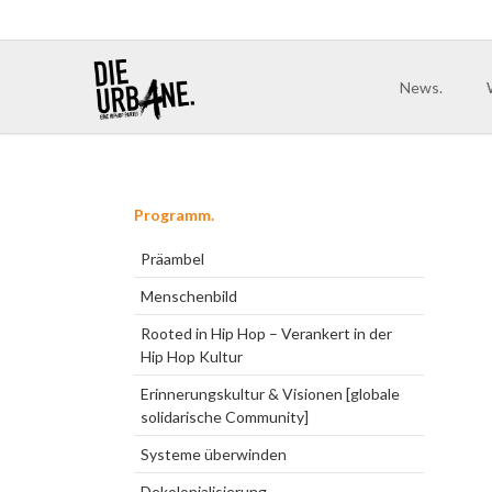
News.
rück
weiter
Navigation
Programm.
überspringen
Präambel
Menschenbild
Rooted in Hip Hop – Verankert in der
Hip Hop Kultur
Erinnerungskultur & Visionen [globale
solidarische Community]
Systeme überwinden
Dekolonialisierung