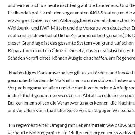
und wirken sich bis heute nachteilig auf die Länder aus. Und d
Freihandelspolitik mit den sogenannten AKP-Staaten, um die
erzwingen. Dabei wirken Abhängigkeiten der afrikanischen, k
Weltbank- und IWF-Mitteln und die Vergabe von deutscher En
euphemistisch wirtschaftliche Zusammenarbeit genannt) als 
dieser Grundlage ist das gesamte System von grund auf schon 
Reparationen und ein Ökozid-Gesetz, das zu realistischen En
Schäden verpflichtet, können Ausgleich schaffen, um Regenera
Nachhaltiges Konsumverhalten gilt es zu fördern und innova
gesundheitsfördernde Maßnahmen zu unterstützen. Insbesonde
Verpackungsmaterialien und die damit verbundene Abfallproduk
in die Pflicht genommen werden, um Abfall zu reduzieren und n
Bürger:innen sollten die Verantwortung erkennen, die Nachfr
und vor allem von staatlicher Seite verstärkt gegen Wirtscha
Ein reglementierter Umgang mit Lebensmitteln wie bspw. Sup
verkaufte Nahrungsmittel im Müll zu entsorgen, muss weltweit