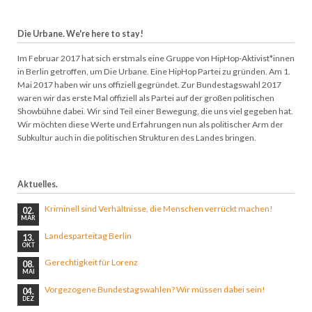
Die Urbane. We're here to stay!
Im Februar 2017 hat sich erstmals eine Gruppe von HipHop-Aktivist*innen
in Berlin getroffen, um Die Urbane. Eine HipHop Partei zu gründen. Am 1.
Mai 2017 haben wir uns offiziell gegründet. Zur Bundestagswahl 2017
waren wir das erste Mal offiziell als Partei auf der großen politischen
Showbühne dabei. Wir sind Teil einer Bewegung, die uns viel gegeben hat.
Wir möchten diese Werte und Erfahrungen nun als politischer Arm der
Subkultur auch in die politischen Strukturen des Landes bringen.
Aktuelles.
Kriminell sind Verhältnisse, die Menschen verrückt machen!
02.
MÄR
Landesparteitag Berlin
13.
OKT
Gerechtigkeit für Lorenz
08.
MAI
Vorgezogene Bundestagswahlen? Wir müssen dabei sein!
04.
DEZ