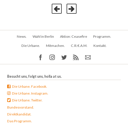
Navigation
News.
Wahl in Berlin
Aktion: Ceasefire
Programm.
überspringen
Die Urbane.
Mitmachen.
C.R.€.A.M.
Kontakt.
Besucht uns, folgt uns, holla at us.
Die Urbane. Facebook.
Die Urbane. Instagram.
Die Urbane. Twitter.
Bundesvorstand.
Direktkandidat.
Das Programm.