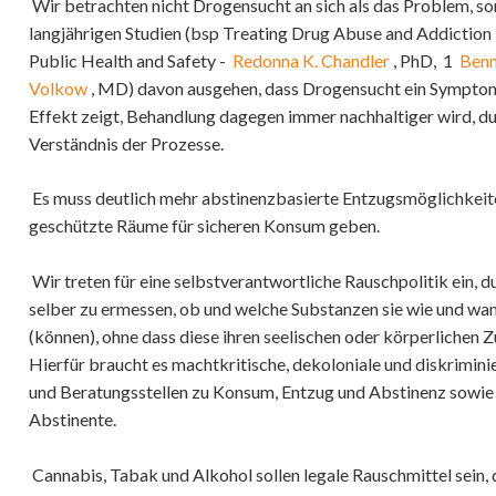
Wir betrachten nicht Drogensucht an sich als das Problem, s
Arbeit | Freizeit
langjährigen Studien (bsp Treating Drug Abuse and Addiction 
Forschung | Wissenschaft | 
Public Health and Safety -
Redonna K. Chandler
, PhD,
1
Benn
Medien
Volkow
, MD) davon ausgehen, dass Drogensucht ein Symptom 
Effekt zeigt, Behandlung dagegen immer nachhaltiger wird, d
Körper & Seele
Verständnis der Prozesse.
Maximaler Wohlstand und Ste
Es muss deutlich mehr abstinenzbasierte Entzugsmöglichkeit
Globale ökonomische Gerecht
geschützte Räume für sicheren Konsum geben.
Gestaltung des öffentlichen
Wir treten für eine selbstverantwortliche Rauschpolitik ein, d
Utopie: Love Peace Unity & 
selber zu ermessen, ob und welche Substanzen sie wie und wa
(können), ohne dass diese ihren seelischen oder körperlichen 
Hierfür braucht es machtkritische, dekoloniale und diskrimin
und Beratungsstellen zu Konsum, Entzug und Abstinenz sowie 
Abstinente.
Cannabis, Tabak und Alkohol sollen legale Rauschmittel sein, 