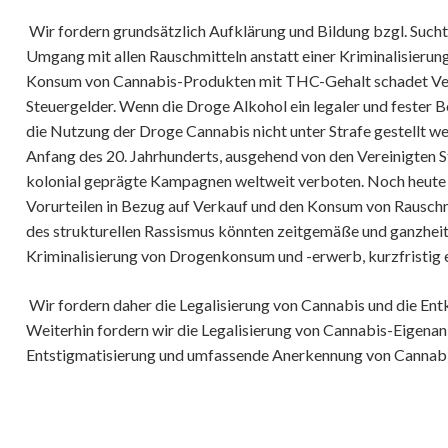
Klimagerechtigkeit und Umwel
Wir fordern grundsätzlich Aufklärung und Bildung bzgl. Suc
Abrüstung
Umgang mit allen Rauschmitteln anstatt einer Kriminalisierung.
Digitalisierung
Konsum von Cannabis-Produkten mit THC-Gehalt schadet Ver
Steuergelder. Wenn die Droge Alkohol ein legaler und fester Be
Demokratie | soziale Ordnung
die Nutzung der Droge Cannabis nicht unter Strafe gestellt 
Universelles Grundeinkommen 
Anfang des 20. Jahrhunderts, ausgehend von den Vereinigten S
Rente
kolonial geprägte Kampagnen weltweit verboten. Noch heute
Solidargemeinschaft & Comm
Vorurteilen in Bezug auf Verkauf und den Konsum von Rausch
des strukturellen Rassismus könnten zeitgemäße und ganzheit
Partizipation | Gleichstellung
Kriminalisierung von Drogenkonsum und -erwerb, kurzfristig
Verkehr & Öffentlicher Raum
Wohnen | Leben | Versorgun
Wir fordern daher die Legalisierung von Cannabis und die Ent
Weiterhin fordern wir die Legalisierung von Cannabis-Eigenan
Bildung & Bildungsgerechtigk
Entstigmatisierung und umfassende Anerkennung von Cannabis
Kultur im Kontext Bildung
Kultur, Kunst und Politik
Kinder & Jugendliche | Leben