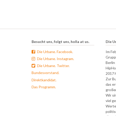
Besucht uns, folgt uns, holla at us.
Die U
Die Urbane. Facebook.
Im Feb
Grupp
Die Urbane. Instagram.
Berlin
Die Urbane. Twitter.
HipHop
Bundesvorstand.
2017 h
Zur B
Direktkandidat.
das ers
Das Programm.
große
Wir si
viel g
Werte
politi