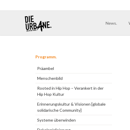
News.
rück
weiter
Navigation
Programm.
überspringen
Präambel
Menschenbild
Rooted in Hip Hop – Verankert in der
Hip Hop Kultur
Erinnerungskultur & Visionen [globale
solidarische Community]
Systeme überwinden
Dekolonialisierung