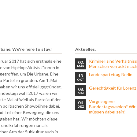
rbane. We're here to stay!
Aktuelles.
ruar 2017 hat sich erstmals eine
Kriminell sind Verhältniss
02.
Menschen verrückt mac
MÄR
e von HipHop-Aktivist*innen in
 getroffen, um Die Urbane. Eine
Landesparteitag Berlin
13.
 Partei zu gründen. Am 1. Mai
OKT
aben wir uns offiziell gegründet.
Gerechtigkeit für Lorenz
08.
undestagswahl 2017 waren wir
MAI
te Mal offiziell als Partei auf der
Vorgezogene
04.
n politischen Showbühne dabei.
Bundestagswahlen? Wir
DEZ
müssen dabei sein!
nd Teil einer Bewegung, die uns
egeben hat. Wir möchten diese
 und Erfahrungen nun als
scher Arm der Subkultur auch in