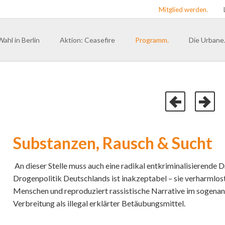
Mitglied werden.
Wahl in Berlin
Aktion: Ceasefire
Programm.
Die Urbane
Präambel
Bundesvors
Menschenbild
Landesverb
du. Berlin
Rooted in Hip Hop – Veranker
du. Bayern
Erinnerungskultur & Visionen
du. Hambu
Systeme überwinden
Substanzen, Rausch & Sucht
du. Nordrh
Dekolonialisierung
du. Sachs
An dieser Stelle muss auch eine radikal entkriminalisierende 
Barrierefreiheit
Drogenpolitik Deutschlands ist inakzeptabel – sie verharmlost
Landesver
FLINTA*
Menschen und reproduziert rassistische Narrative im sogen
LGBTQIA+
Verbreitung als illegal erklärter Betäubungsmittel.
Bewegungsfreiheit