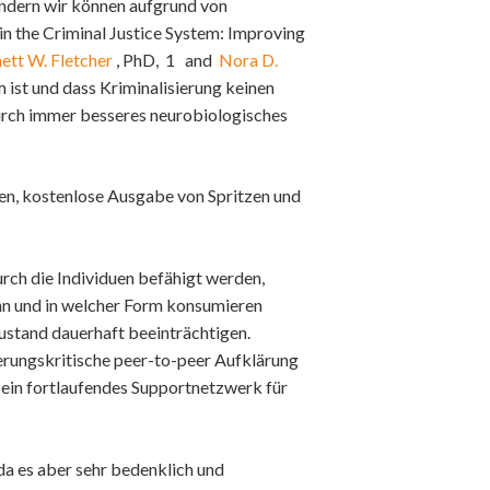
ondern wir können aufgrund von
in the Criminal Justice System: Improving
Technologie
ett W. Fletcher
, PhD,
1
and
Nora D.
ist und dass Kriminalisierung keinen
urch immer besseres neurobiologisches
uergerechtigkeit
en, kostenlose Ausgabe von Spritzen und
igkeit
 Raums
urch die Individuen befähigt werden,
Having Fun
nn und in welcher Form konsumieren
Zustand dauerhaft beeinträchtigen.
ierungskritische peer-to-peer Aufklärung
ein fortlaufendes Supportnetzwerk für
da es aber sehr bedenklich und