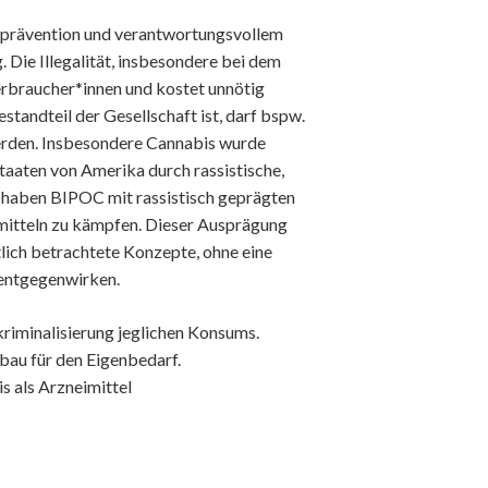
t, Energie und Nachhaltigkeit
htprävention und verantwortungsvollem
 Die Illegalität, insbesondere bei dem
braucher*innen und kostet unnötig
standteil der Gesellschaft ist, darf bspw.
 | Gewaltenteilung | Wahlen
werden. Insbesondere Cannabis wurde
| Verteilung | Arbeit
taaten von Amerika durch rassistische,
 haben BIPOC mit rassistisch geprägten
unity
mitteln zu kämpfen. Dieser Ausprägung
lich betrachtete Konzepte, ohne eine
 | Antirassismus | Antidiskriminierung
 entgegenwirken.
g
kriminalisierung jeglichen Konsums.
bau für den Eigenbedarf.
eit
 als Arzneimittel
 mit Kindern und Jugendlichen