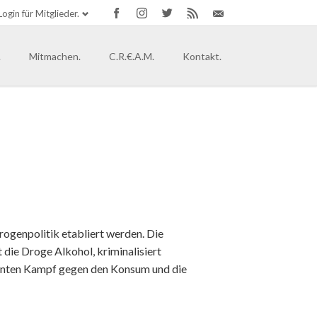
Login für Mitglieder.
Navigation
überspringen
.
Mitmachen.
C.R.€.A.M.
Kontakt.
tand.
ände.
t in der Hip Hop Kultur
 [globale solidarische Community]
rg
ein-Westfalen.
en-Anhalt
Drogenpolitik etabliert werden. Die
 die Droge Alkohol, kriminalisiert
band gründen.
annten Kampf gegen den Konsum und die