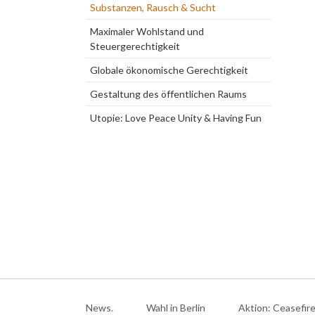
Substanzen, Rausch & Sucht
Maximaler Wohlstand und
Steuergerechtigkeit
Globale ökonomische Gerechtigkeit
Gestaltung des öffentlichen Raums
Utopie: Love Peace Unity & Having Fun
rück
weiter
Navigation
überspringen
News.
Wahl in Berlin
Aktion: Ceasefir