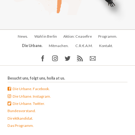
Navigation
News.
Wahl in Berlin
Aktion: Ceasefire
Programm.
überspringen
Die Urbane.
Mitmachen.
C.R.€.A.M.
Kontakt.
Besucht uns, folgt uns, holla at us.
Die Urbane. Facebook.
Die Urbane. Instagram.
Die Urbane. Twitter.
Bundesvorstand.
Direktkandidat.
Das Programm.