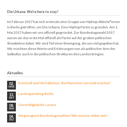
Die Urbane. We're here to stay!
Im Februar 2017 hat sich erstmals eine Gruppe von HipHop-Aktivist*innen
in Berlin getroffen, um Die Urbane. Eine HipHop Partei zu gründen. Am 1.
Mai 2017 haben wir uns offiziell gegründet. Zur Bundestagswahl 2017
waren wir das erste Mal offiziell als Partei auf der großen politischen
Showbühne dabei. Wir sind Teil einer Bewegung, die uns viel gegeben hat.
Wir möchten diese Werte und Erfahrungen nun als politischer Arm der
Subkultur auch in die politischen Strukturen des Landes bringen.
Aktuelles.
Kriminell sind Verhältnisse, die Menschen verrückt machen!
02.
MÄR
Landesparteitag Berlin
13.
OKT
Gerechtigkeit für Lorenz
08.
MAI
Vorgezogene Bundestagswahlen? Wir müssen dabei sein!
04.
DEZ