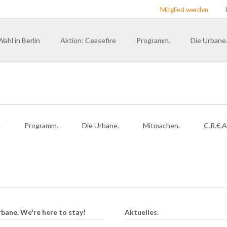
Mitglied werden.
Wahl in Berlin
Aktion: Ceasefire
Programm.
Die Urbane
Präambel
Bundesvors
Menschenbild
Landesverb
du. Berlin
Rooted in Hip Hop – Veranker
du. Bayern
Erinnerungskultur & Visionen
e
Programm.
Die Urbane.
Mitmachen.
C.R.€.A
du. Hambu
Systeme überwinden
du. Nordrh
Dekolonialisierung
du. Sachs
Barrierefreiheit
Landesver
FLINTA*
LGBTQIA+
rbane. We're here to stay!
Aktuelles.
Bewegungsfreiheit