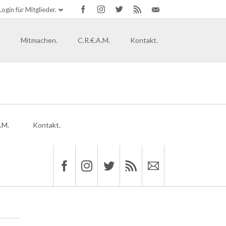
Login für Mitglieder.
Navigation
überspringen
.
Mitmachen.
C.R.€.A.M.
Kontakt.
tand.
ände.
t in der Hip Hop Kultur
 [globale solidarische Community]
.M.
Kontakt.
rg
ein-Westfalen.
en-Anhalt
band gründen.