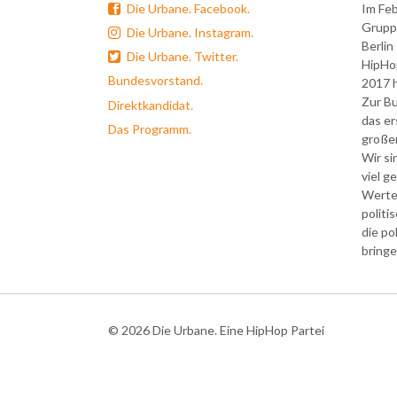
Die Urbane. Facebook.
Im Feb
Grupp
Die Urbane. Instagram.
Berlin
Die Urbane. Twitter.
HipHop
Bundesvorstand.
2017 h
Zur B
Direktkandidat.
das ers
Das Programm.
große
Wir si
viel g
Werte
politi
die po
bringe
© 2026 Die Urbane. Eine HipHop Partei