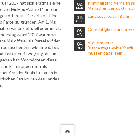
ruar 2017 hat sich erstmals eine
Klimagerechtigkeit und Umwel
Kriminell sind Verhältniss
02.
Menschen verrückt mac
MÄR
e von HipHop-Aktivist*innen in
Abrüstung
 getroffen, um Die Urbane. Eine
Landesparteitag Berlin
13.
 Partei zu gründen. Am 1. Mai
OKT
Digitalisierung
aben wir uns offiziell gegründet.
Gerechtigkeit für Lorenz
08.
Demokratie | soziale Ordnung
undestagswahl 2017 waren wir
MAI
te Mal offiziell als Partei auf der
Universelles Grundeinkommen 
Vorgezogene
04.
n politischen Showbühne dabei.
Bundestagswahlen? Wir
DEZ
Rente
müssen dabei sein!
nd Teil einer Bewegung, die uns
egeben hat. Wir möchten diese
Solidargemeinschaft & Comm
 und Erfahrungen nun als
Partizipation | Gleichstellung
scher Arm der Subkultur auch in
litischen Strukturen des Landes
Verkehr & Öffentlicher Raum
n.
Wohnen | Leben | Versorgun
Bildung & Bildungsgerechtigk
Kultur im Kontext Bildung
Kultur, Kunst und Politik
Kinder & Jugendliche | Leben